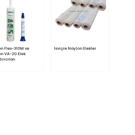
n Flex-310M ve
İsviçre Naylon Elekler
n VA-20 Elek
ırıcıları