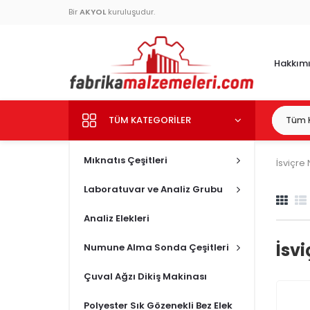
Bir
AKYOL
kuruluşudur.
Hakkım
TÜM KATEGORILER
Mıknatıs Çeşitleri
İsviçre 
Laboratuvar ve Analiz Grubu
Analiz Elekleri
İsvi
Numune Alma Sonda Çeşitleri
Çuval Ağzı Dikiş Makinası
Polyester Sık Gözenekli Bez Elek