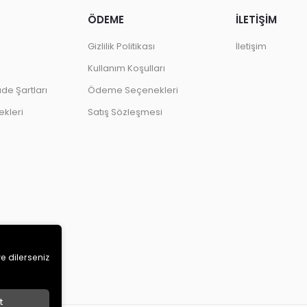
ÖDEME
İLETİŞİM
Gizlilik Politikası
İletişim
Kullanım Koşulları
ade Şartları
Ödeme Seçenekleri
kleri
Satış Sözleşmesi
ve dilerseniz
t