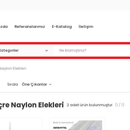
ızda
Referanslarımız
E-Katalog
İletişim
Naylon Elekleri
Sırala
çre Naylon Elekleri
2
adet ürün bulunmuştur.
(1 / 1)