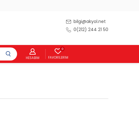
bilgi@akyol.net
0(212) 244 21 50
0
FAVORILERIM
HESABIM