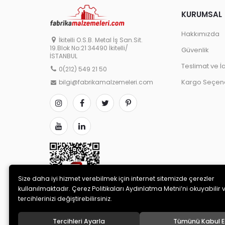
KURUMSAL
Hakkımızda
İkitelli O.S.B. Metal İş San.Sit.
19.Blok No:21 34490 İkitelli/
Güvenlik
İSTANBUL
Teslimat ve İ
0(212) 549 21 50
Kargo Seçene
bilgi@fabrikamalzemeleri.com
Size daha iyi hizmet verebilmek için internet sitemizde çerezler
kullanılmaktadır. Çerez Politikaları Aydınlatma Metni’ni okuyabilir 
tercihlerinizi değiştirebilirsiniz.
Tercihleri Ayarla
Tümünü Kabul E