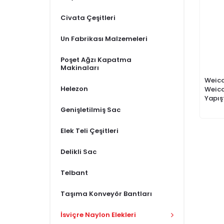
Civata Çeşitleri
Un Fabrikası Malzemeleri
Poşet Ağzı Kapatma
Makinaları
Weico
Helezon
Weico
Yapışt
Genişletilmiş Sac
Elek Teli Çeşitleri
Delikli Sac
Telbant
Taşıma Konveyör Bantları
İsviçre Naylon Elekleri