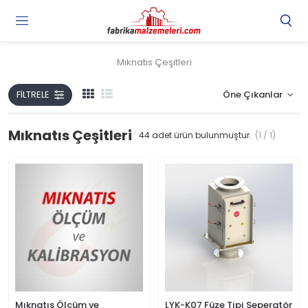
Mıknatıs Çeşitleri
FILTRELE
Mıknatıs Çeşitleri
44
adet ürün bulunmuştur.
(1 / 1)
Mıknatıs Ölçüm ve
LYK-K07 Füze Tipi Seperatör