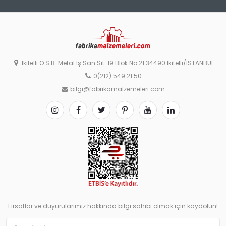
İkitelli O.S.B. Metal İş San.Sit. 19.Blok No:21 34490 İkitelli/İSTANBUL
0(212) 549 21 50
bilgi@fabrikamalzemeleri.com
Fırsatlar ve duyurularımız hakkında bilgi sahibi olmak için kaydolun!