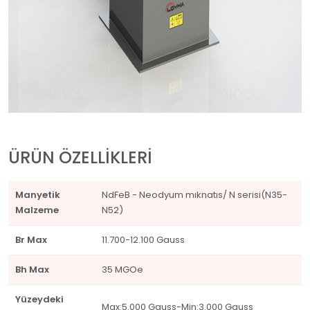
ÜRÜN ÖZELLİKLERİ
Manyetik
NdFeB - Neodyum mıknatıs/ N serisi(N35-
Malzeme
N52)
Br Max
11.700-12.100 Gauss
Bh Max
35 MGOe
Yüzeydeki
Max:5.000 Gauss-Min:3.000 Gauss