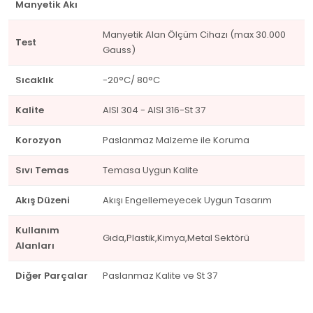
Manyetik Akı
Manyetik Alan Ölçüm Cihazı (max 30.000
Test
Gauss)
Sıcaklık
-20°C/ 80°C
Kalite
AISI 304 - AISI 316-St 37
Korozyon
Paslanmaz Malzeme ile Koruma
Sıvı Temas
Temasa Uygun Kalite
Akış Düzeni
Akışı Engellemeyecek Uygun Tasarım
Kullanım
Gıda,Plastik,Kimya,Metal Sektörü
Alanları
Diğer Parçalar
Paslanmaz Kalite ve St 37