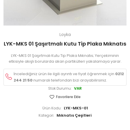
Loyka
LYK-MKS 01 Şaşırtmalı Kutu Tip Plaka Mıknatıs
LYK-MKS 01 Şaşırtmalı Kutu Tip Plaka Mıknatıs; Yerçekiminin
etkisiyle akışlı borularda akan partikülleri yakalamaya yarar.
İncelediğiniz ürün ile ilgili ayrıntı ve fiyat öğrenmek için
0212
244 21 50
numaralı telefondan bizi arayabilirsiniz.
VAR
Stok Durumu:
Favorilere Ekle
LYK-MKS-01
Ürün Kodu:
Mıknatıs Çeşitleri
Kategori: