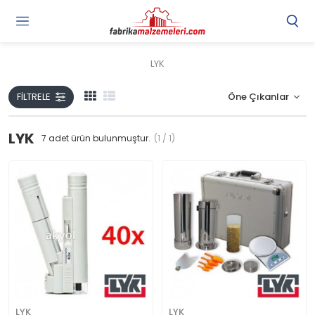
LYK
FILTRELE
LYK
7
adet ürün bulunmuştur.
(1 / 1)
LYK
LYK