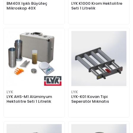
BM40X Işıklı Büyüteç
LYK K1000 Krom Hektolitre
Mikroskop 40X
Seti 1 Litrelik
LYK
LYK
LYK AHS-M1 Alüminyum
LYK-K01 Kovan Tipi
Hektolitre Seti 1 Litrelik
Seperatör Mıknatıs