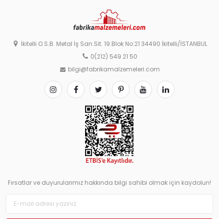
İkitelli O.S.B. Metal İş San.Sit. 19.Blok No:21 34490 İkitelli/İSTANBUL
0(212) 549 21 50
bilgi@fabrikamalzemeleri.com
Fırsatlar ve duyurularımız hakkında bilgi sahibi olmak için kaydolun!