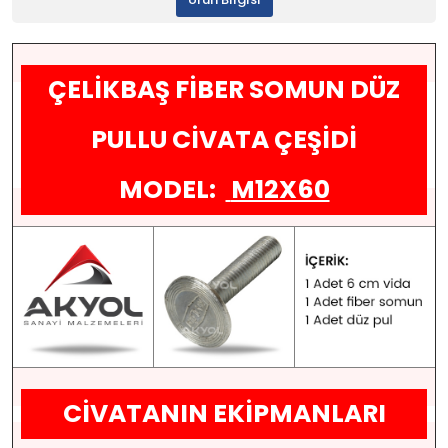
ÇELİKBAŞ FİBER SOMUN DÜZ
PULLU CİVATA ÇEŞİDİ
MODEL:
M12X60
CİVATANIN EKİPMANLARI