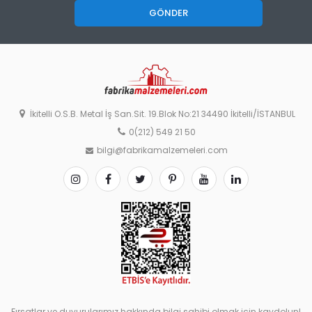
GÖNDER
İkitelli O.S.B. Metal İş San.Sit. 19.Blok No:21 34490 İkitelli/İSTANBUL
0(212) 549 21 50
bilgi@fabrikamalzemeleri.com
Fırsatlar ve duyurularımız hakkında bilgi sahibi olmak için kaydolun!