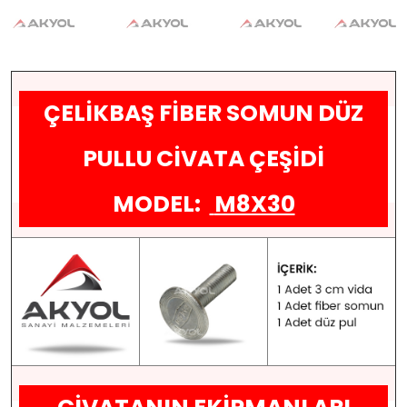
ÇELİKBAŞ FİBER SOMUN DÜZ
PULLU CİVATA ÇEŞİDİ
MODEL:
M8X30