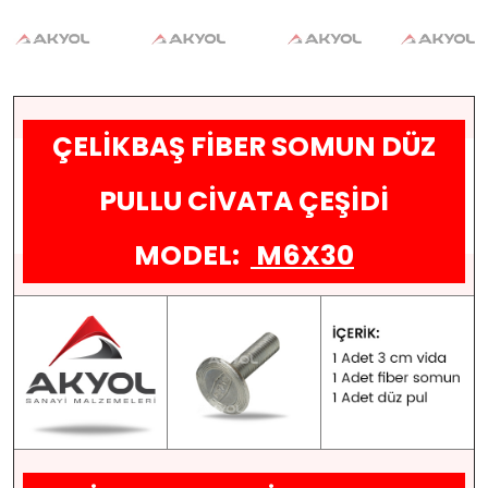
ÇELİKBAŞ FİBER SOMUN DÜZ
PULLU CİVATA ÇEŞİDİ
MODEL:
M6X30