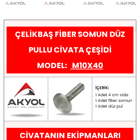
ÇELİKBAŞ FİBER SOMUN DÜZ
PULLU CİVATA ÇEŞİDİ
MODEL:
M10X40
CİVATANIN EKİPMANLARI