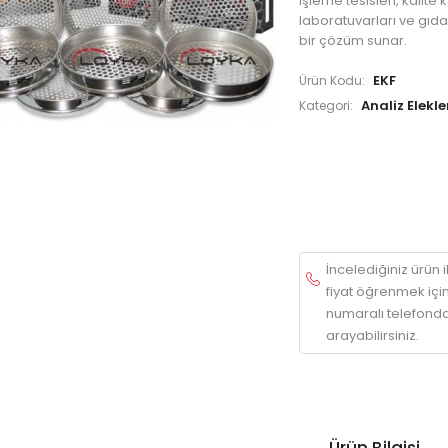
işleme tesisleri, kalite 
laboratuvarları ve gıda 
bir çözüm sunar.
EKF
Ürün Kodu:
Analiz Elekle
Kategori:
İncelediğiniz ürün ile
fiyat öğrenmek içi
numaralı telefonda
arayabilirsiniz.