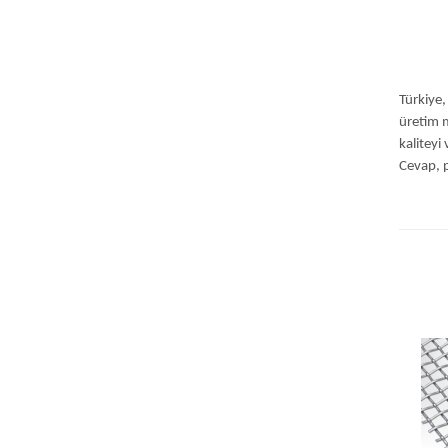
Türkiye,
üretim m
kaliteyi 
Cevap, p