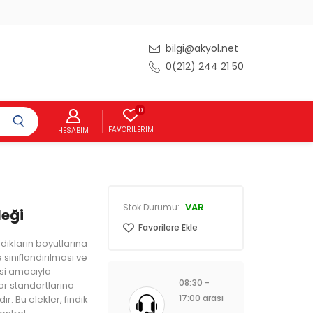
bilgi@akyol.net
0(212) 244 21 50
0
FAVORILERIM
HESABIM
VAR
Stok Durumu:
leği
Favorilere Ekle
ındıkların boyutlarına
 sınıflandırılması ve
esi amacıyla
08:30 -
ar standartlarına
17:00 arası
r. Bu elekler, fındık