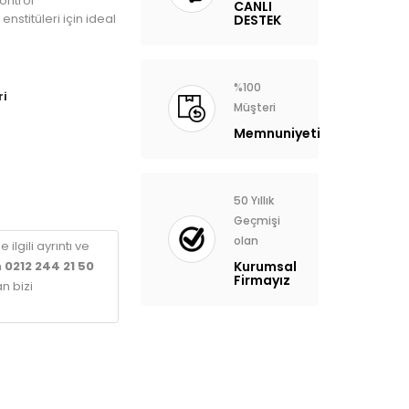
kontrol
CANLI
enstitüleri için ideal
DESTEK
%100
ri
Müşteri
Memnuniyeti
50 Yıllık
Geçmişi
olan
 ilgili ayrıntı ve
n
0212 244 21 50
Kurumsal
Firmayız
n bizi