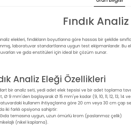
Ürün Bilgisi
Fındık Analiz
analiz elekleri, fındıkların boyutlarına göre hassas bir şekilde sını
nmış, laboratuvar standartlarına uygun test ekipmanlarıdır. Bu elekl
uvarları ve gıda enstitüleri için ideal bir çözüm sunar.
dık Analiz Eleği Özellikleri
art bir analiz seti, yedi adet elek tepsisi ve bir adet toplama t
t, Ø 9 mm'den başlayarak Ø 15 mm'ye kadar (9, 10, 11, 12, 13, 14 ve 1
ratuvardaki kullanım ihtiyaçlarına göre 20 cm veya 30 cm çap se
da iki farklı opsiyona sahiptir:
a temasına uygun, uzun ömürlü krom (paslanmaz çelik)
elajlı (nikel kaplama).