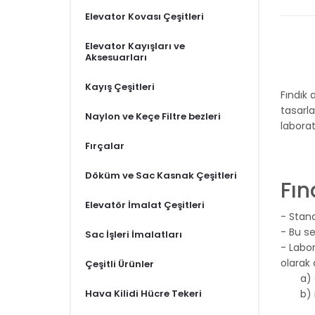
Elevator Kovası Çeşitleri
Elevator Kayışları ve
Aksesuarları
Kayış Çeşitleri
Fındık 
tasarla
Naylon ve Keçe Filtre bezleri
laborat
Fırçalar
Döküm ve Sac Kasnak Çeşitleri
Fın
Elevatör İmalat Çeşitleri
- Stand
- Bu se
Sac İşleri İmalatları
- Labo
olarak 
Çeşitli Ürünler
a) Gıd
Hava Kilidi Hücre Tekeri
b) nik