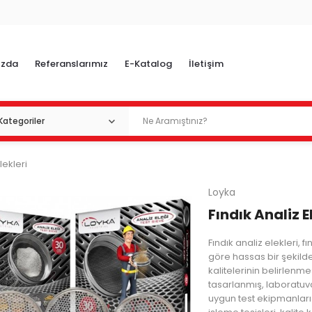
ızda
Referanslarımız
E-Katalog
İletişim
lekleri
Loyka
Fındık Analiz E
Fındık analiz elekleri, f
göre hassas bir şekilde
kalitelerinin belirlenm
tasarlanmış, laboratuv
uygun test ekipmanlarıdı