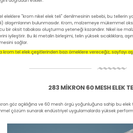
ini doğrudan etkiler.
l eleklere "krom nikel elek teli" denilmesinin sebebi, bu tellerin
(Ni) alaşımlarının bulunmasıdır. Krom, malzemeye mükemmel oksid
u bir oksit tabakası oluşturma yeteneği kazandırır. Nikel ise mal
lerini iyileştirir. Bu iki metalin birleşimi, telin yüksek sıcaklıklar
mesini sağlar.
 krom tel elek çeşitlerinden bazı örneklere vereceğiz, sayfayı aşağ
283 MİKRON 60 MESH ELEK TE
kron göz açıklığına ve 60 mesh örgü yoğunluğuna sahip bu elek te
el çözüm sunarak endüstriyel uygulamalarda yüksek performans