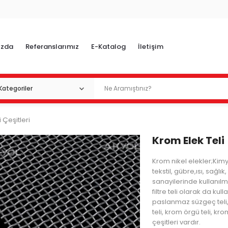
ızda
Referanslarımız
E-Katalog
İletişim
i Çeşitleri
Krom Elek Teli
Krom nikel elekler;Ki
tekstil, gübre,ısı, sağlık,
sanayilerinde kullanılm
filtre teli olarak da kull
paslanmaz süzgeç teli
teli, krom örgü teli, kro
çeşitleri vardır.