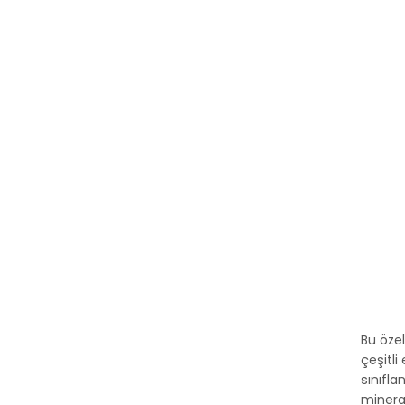
Bu özel
çeşitli
sınıfla
mineral