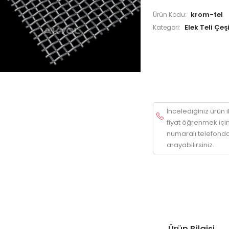
krom-tel
Ürün Kodu:
Elek Teli Çeşi
Kategori:
İncelediğiniz ürün ile
fiyat öğrenmek içi
numaralı telefonda
arayabilirsiniz.