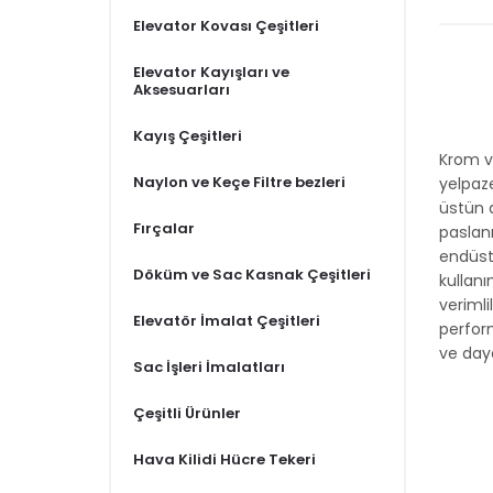
Elevator Kovası Çeşitleri
Elevator Kayışları ve
Aksesuarları
Kayış Çeşitleri
Krom ve
Naylon ve Keçe Filtre bezleri
yelpaze
üstün d
Fırçalar
paslanm
endüst
Döküm ve Sac Kasnak Çeşitleri
kullanı
verimli
Elevatör İmalat Çeşitleri
perfor
ve daya
Sac İşleri İmalatları
Çeşitli Ürünler
Hava Kilidi Hücre Tekeri