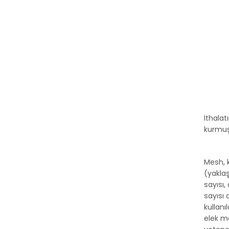
İthalat
kurmuş
Mesh, k
(yakla
sayısı
sayısı 
kullanı
elek ma