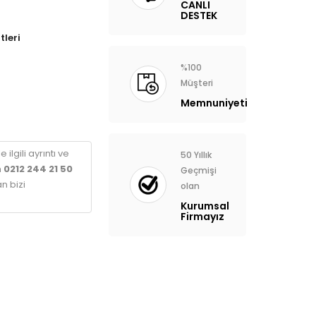
CANLI
DESTEK
tleri
%100
Müşteri
Memnuniyeti
 ilgili ayrıntı ve
50 Yıllık
n
0212 244 21 50
Geçmişi
n bizi
olan
Kurumsal
Firmayız