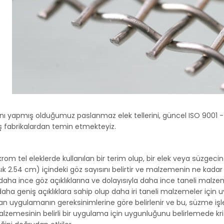
ını yapmış olduğumuz paslanmaz elek tellerini, güncel ISO 9001 - 
 fabrikalardan temin etmekteyiz.
rom tel eleklerde kullanılan bir terim olup, bir elek veya süzgecin 
şık 2.54 cm) içindeki göz sayısını belirtir ve malzemenin ne kad
, daha ince göz açıklıklarına ve dolayısıyla daha ince taneli ma
daha geniş açıklıklara sahip olup daha iri taneli malzemeler için
lan uygulamanın gereksinimlerine göre belirlenir ve bu, süzme işl
lzemesinin belirli bir uygulama için uygunluğunu belirlemede kri