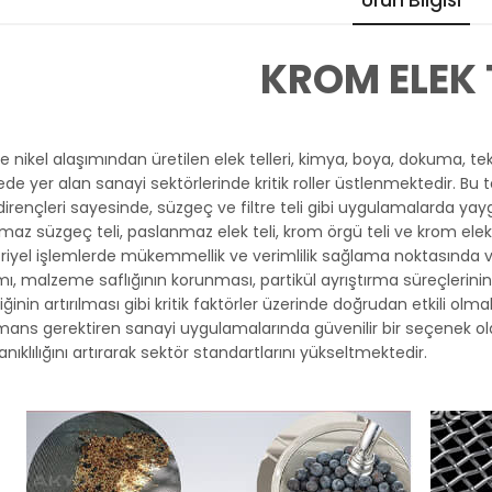
Ürün Bilgisi
KROM ELEK 
 nikel alaşımından üretilen elek telleri, kimya, boya, dokuma, teksti
de yer alan sanayi sektörlerinde kritik roller üstlenmektedir. Bu te
irençleri sayesinde, süzgeç ve filtre teli gibi uygulamalarda yayg
az süzgeç teli, paslanmaz elek teli, krom örgü teli ve krom elek te
riyel işlemlerde mükemmellik ve verimlilik sağlama noktasında va
mı, malzeme saflığının korunması, partikül ayrıştırma süreçlerin
liğinin artırılması gibi kritik faktörler üzerinde doğrudan etkili olma
mans gerektiren sanayi uygulamalarında güvenilir bir seçenek ola
nıklılığını artırarak sektör standartlarını yükseltmektedir.