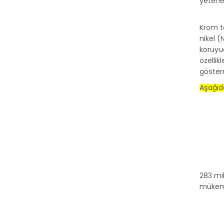
yeteneğ
Krom te
nikel 
koruyuc
özellik
göster
Aşağıda
283 mi
mükemm