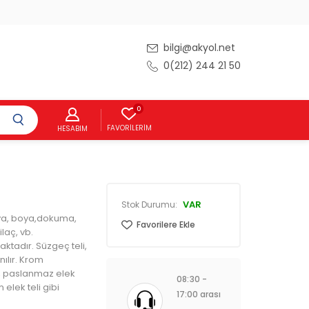
bilgi@akyol.net
0(212) 244 21 50
0
FAVORILERIM
HESABIM
VAR
Stok Durumu:
mya, boya,dokuma,
Favorilere Ekle
 ilaç, vb.
aktadır. Süzgeç teli,
anılır. Krom
, paslanmaz elek
08:30 -
m elek teli gibi
17:00 arası