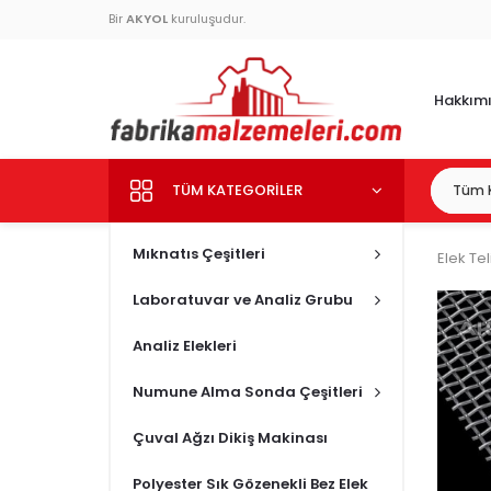
Bir
AKYOL
kuruluşudur.
Hakkım
TÜM KATEGORILER
Mıknatıs Çeşitleri
Elek Tel
Laboratuvar ve Analiz Grubu
Analiz Elekleri
Numune Alma Sonda Çeşitleri
Çuval Ağzı Dikiş Makinası
Polyester Sık Gözenekli Bez Elek