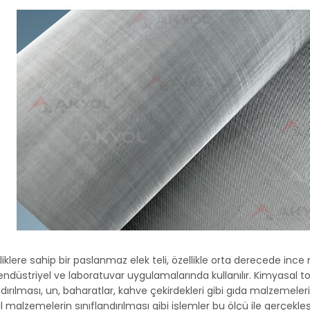
liklere sahip bir paslanmaz elek teli, özellikle orta derecede in
 endüstriyel ve laboratuvar uygulamalarında kullanılır. Kimyasal toz
ndırılması, un, baharatlar, kahve çekirdekleri gibi gıda malzemel
 malzemelerin sınıflandırılması gibi işlemler bu ölçü ile gerçekleştir