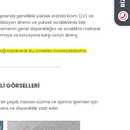
 yapısında genellikle yüksek oranda krom (Cr) ve
asyon direnci ve yüksek sıcaklıklarda bile
zemenin genel dayanıklılığını ve sıcaklıkta mekanik
a, aşınmaya ve korozyona karşı üstün direnç
ı kaydırarak bu örnekleri inceleyebilirsiniz.
Lİ GÖRSELLERİ
li çeşidi, hassas süzme ve ayırma işlemleri için
 ve dayanıklılık vaat eder.