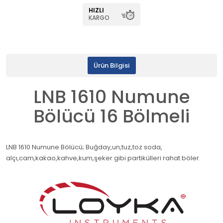
HIZLI
KARGO
Ürün Bilgisi
LNB 1610 Numune
Bölücü 16 Bölmeli
LNB 1610 Numune Bölücü; Buğday,un,tuz,toz soda,
alçı,cam,kakao,kahve,kum,şeker gibi partikülleri rahat böler.