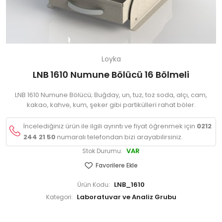
Loyka
LNB 1610 Numune Bölücü 16 Bölmeli
LNB 1610 Numune Bölücü; Buğday, un, tuz, toz soda, alçı, cam,
kakao, kahve, kum, şeker gibi partikülleri rahat böler.
İncelediğiniz ürün ile ilgili ayrıntı ve fiyat öğrenmek için
0212
244 21 50
numaralı telefondan bizi arayabilirsiniz.
VAR
Stok Durumu:
Favorilere Ekle
LNB_1610
Ürün Kodu:
Laboratuvar ve Analiz Grubu
Kategori: