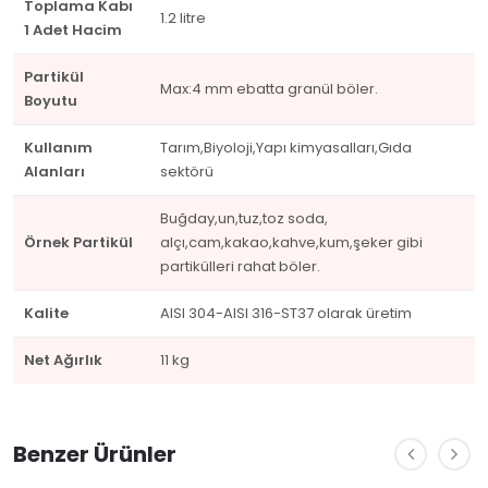
Toplama Kabı
1.2 litre
1 Adet Hacim
Partikül
Max:4 mm ebatta granül böler.
Boyutu
Kullanım
Tarım,Biyoloji,Yapı kimyasalları,Gıda
Alanları
sektörü
Buğday,un,tuz,toz soda,
Örnek Partikül
alçı,cam,kakao,kahve,kum,şeker gibi
partikülleri rahat böler.
Kalite
AISI 304-AISI 316-ST37 olarak üretim
Net Ağırlık
11 kg
Benzer Ürünler