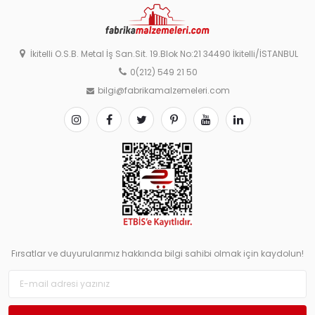
İkitelli O.S.B. Metal İş San.Sit. 19.Blok No:21 34490 İkitelli/İSTANBUL
0(212) 549 21 50
bilgi@fabrikamalzemeleri.com
Fırsatlar ve duyurularımız hakkında bilgi sahibi olmak için kaydolun!