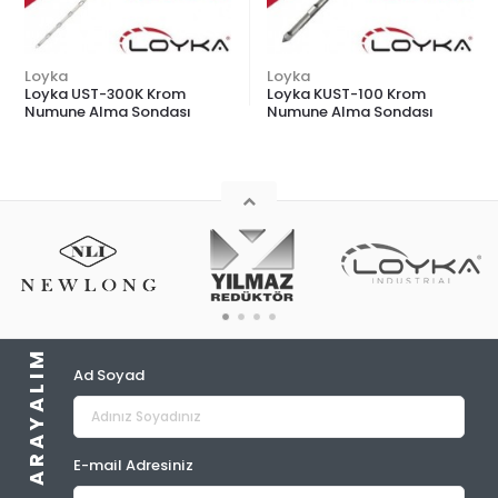
Loyka
Loyka
ST-300K Krom
Loyka KUST-100 Krom
Loyka US
 Alma Sondası
Numune Alma Sondası
Numune A
BIZ SIZI ARAYALIM
Ad Soyad
E-mail Adresiniz