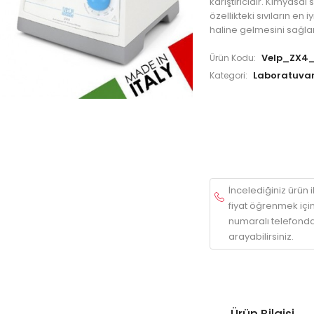
karıştırıcıdır. Kimyasal s
özellikteki sıvıların en i
haline gelmesini sağla
Velp_ZX4_
Ürün Kodu:
Laboratuvar
Kategori:
İncelediğiniz ürün ile
fiyat öğrenmek içi
numaralı telefonda
arayabilirsiniz.