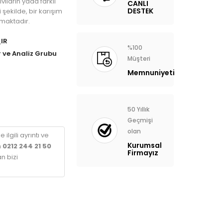
ıvıların yada farklı
CANLI
DESTEK
yi şekilde, bir karışım
maktadır.
IR
%100
 ve Analiz Grubu
Müşteri
Memnuniyeti
50 Yıllık
Geçmişi
olan
 ilgili ayrıntı ve
Kurumsal
n
0212 244 21 50
Firmayız
n bizi