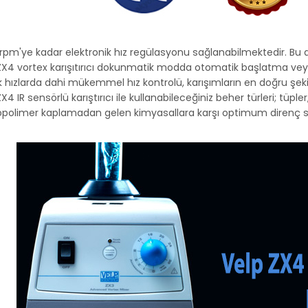
rpm'ye kadar elektronik hız regülasyonu sağlanabilmektedir. Bu dönüş 
 ZX4 vortex karışıtırıcı dokunmatik modda otomatik başlatma vey
 hızlarda dahi mükemmel hız kontrolü, karışımların en doğru şeki
ZX4 IR sensörlü karıştırıcı ile kullanabileceğiniz beher türleri; tüple
opolimer kaplamadan gelen kimyasallara karşı optimum direnç 