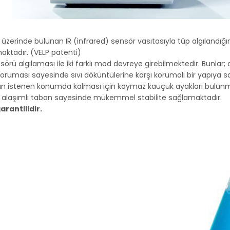
 üzerinde bulunan IR (infrared) sensör vasıtasıyla tüp algılandığ
aktadır. (VELP patenti)
nsörü algılaması ile iki farklı mod devreye girebilmektedir. Bun
koruması sayesinde sıvı döküntülerine karşı korumalı bir yapıya sa
zın istenen konumda kalması için kaymaz kauçuk ayakları bulunm
o alaşımlı taban sayesinde mükemmel stabilite sağlamaktadır.
garantilidir.