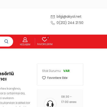
bilgi@akyol.net
0(212) 244 21 50
0
FAVORILERIM
HESABIM
VAR
Stok Durumu:
nsörlü
ıcı
Favorilere Ekle
ex karıştırıcı,
tarzı ortamlarda,
08:30 -
 sıvıların
17:00 arası
kullanılan kaliteli bir