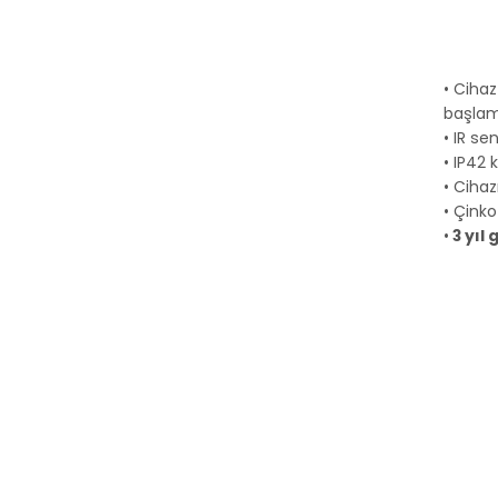
• Cihaz
başlam
• IR se
• IP42 
• Ciha
• Çink
•
3 yıl 