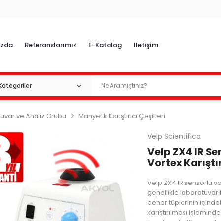
ızda
Referanslarımız
E-Katalog
İletişim
uvar ve Analiz Grubu
Manyetik Karıştırıcı Çeşitleri
Velp Scientifica
Velp ZX4 IR Se
Vortex Karıştır
Velp ZX4 IR sensörlü vort
genellikle laboratuvar 
beher tüplerinin içindeki
karıştırılması işleminde 