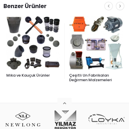
Benzer Ürünler
Ürünler
Çeşitli Un Fabrikaları
Vals Topları Kasn
Değirmen Malzemeleri
Dişlileri