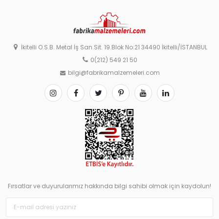
İkitelli O.S.B. Metal İş San.Sit. 19.Blok No:21 34490 İkitelli/İSTANBUL
0(212) 549 21 50
bilgi@fabrikamalzemeleri.com
Fırsatlar ve duyurularımız hakkında bilgi sahibi olmak için kaydolun!