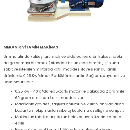
MEKANİK VİTAMİN MAKİNASI
Un imalatında kaliteyi artırmak ve elde edilen ürün kalitesindeki
dalgalanmayı önlemek ( standart bir un elde etmek ) için una
sabit ve istenilen miktarda katkı maddesi ilavesi için kullanılır.
Ürünlerde 0,25 Kw Yılmaz Redüktör kullanılır. Sağlam, dayanıklı ve
uzun ömürlüdür.
0,25 Kw - 40 d/dk redüktörlü motor ile dakikada 2 gram ile
60 gram arasında katkı maddesi verir.
Makinanın gövdesi, taşıyıcı bölümü ve kullanılan vidalarına
kadar tüm ekipmanları nikelaj kaplama özelliğine sahiptir.
Makina un fabrikalarında un helezonunun üzerine monte
edilir.
Hazne üzerindeki camlı bölümden materyalin hangi