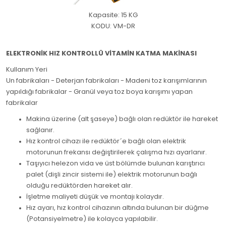
Kapasite: 15 KG
KODU: VM-DR
ELEKTRONİK HIZ KONTROLLÜ VİTAMİN KATMA MAKİNASI
Kullanım Yeri
Un fabrikaları - Deterjan fabrikaları - Madeni toz karışımlarının
yapıldığı fabrikalar - Granül veya toz boya karışımı yapan
fabrikalar
Makina üzerine (alt şaseye) bağlı olan redüktör ile hareket
sağlanır.
Hız kontrol cihazı ile redüktör´e bağlı olan elektrik
motorunun frekansı değiştirilerek çalışma hızı ayarlanır.
Taşıyıcı helezon vida ve üst bölümde bulunan karıştırıcı
palet (dişli zincir sistemi ile) elektrik motorunun bağlı
olduğu redüktörden hareket alır.
İşletme maliyeti düşük ve montajı kolaydır.
Hız ayarı, hız kontrol cihazının altında bulunan bir düğme
(Potansiyelmetre) ile kolayca yapılabilir.