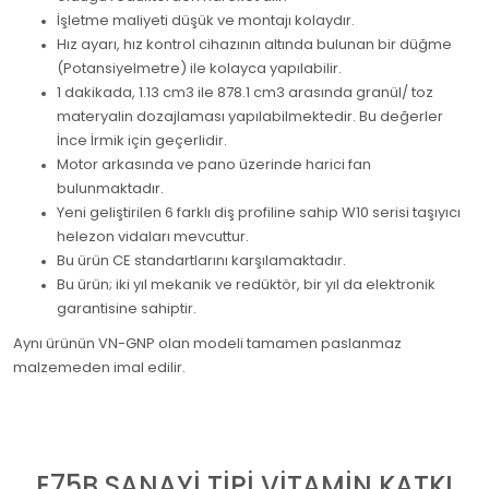
İşletme maliyeti düşük ve montajı kolaydır.
Hız ayarı, hız kontrol cihazının altında bulunan bir düğme
(Potansiyelmetre) ile kolayca yapılabilir.
1 dakikada, 1.13 cm3 ile 878.1 cm3 arasında granül/ toz
materyalin dozajlaması yapılabilmektedir. Bu değerler
İnce İrmik için geçerlidir.
Motor arkasında ve pano üzerinde harici fan
bulunmaktadır.
Yeni geliştirilen 6 farklı diş profiline sahip W10 serisi taşıyıcı
helezon vidaları mevcuttur.
Bu ürün CE standartlarını karşılamaktadır.
Bu ürün; iki yıl mekanik ve redüktör, bir yıl da elektronik
garantisine sahiptir.
Aynı ürünün VN-GNP olan modeli tamamen paslanmaz
malzemeden imal edilir.
E75B SANAYİ TİPİ VİTAMİN KATKI