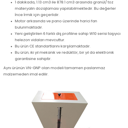
1 dakikada, 1.13 cm3 ile 878.1 cm3 arasında granül/ toz
materyalin dozajlaması yapılabilmektedir. Bu değerler
İnce İrmik için geçerlidir.
Motor arkasında ve pano üzerinde harici fan
bulunmaktadır.
Yeni geliştirilen 6 farklı diş profiline sahip W10 serisi taşıyıcı
helezon vidaları mevcuttur.
Bu ürün CE standartlarını karşılamaktadır.
Bu ürün; iki yıl mekanik ve redüktör, bir yıl da elektronik
garantisine sahiptir.
Aynı ürünün VN-GNP olan modeli tamamen paslanmaz
malzemeden imal edilir.