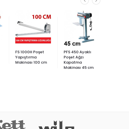
FS 1000H Poşet
PFS 450 Ayaklı
Hualian
Yapıştırma
Poşet Ağzı
Hualian 
Makinası 100 cm
Kapatma
DİKEY Yü
Makinası 45 cm
Bantlı O
Folyo ve
Yapıştı
Makinas