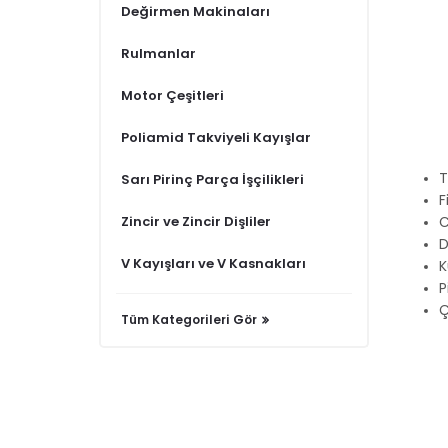
Değirmen Makinaları
Rulmanlar
Motor Çeşitleri
Poliamid Takviyeli Kayışlar
T
Sarı Pirinç Parça İşçilikleri
F
Zincir ve Zincir Dişliler
C
D
V Kayışları ve V Kasnakları
K
P
Ç
Tüm Kategorileri Gör