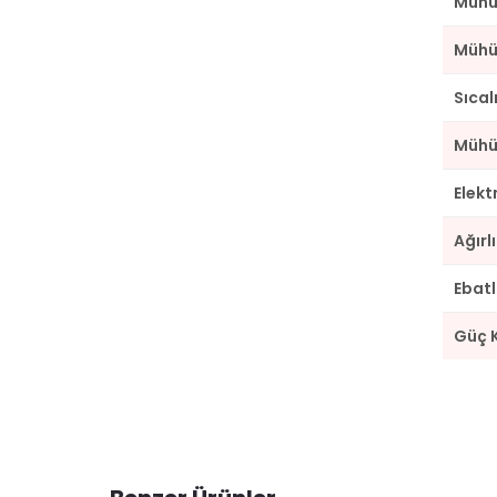
Mühü
Mühür
Sıcal
Mühü
Elekt
Ağırl
Ebatl
Güç 