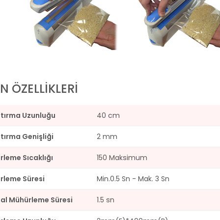
N ÖZELLİKLERİ
ştırma Uzunluğu
40 cm
tırma Genişliği
2 mm
leme Sıcaklığı
150 Maksimum
rleme Süresi
Min.0.5 Sn - Mak. 3 Sn
al Mühürleme Süresi
1.5 sn