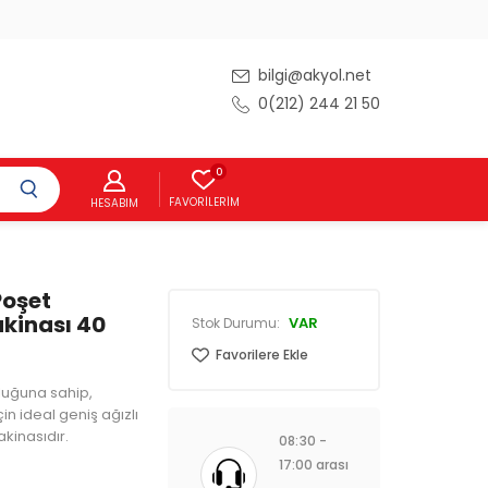
bilgi@akyol.net
0(212) 244 21 50
0
FAVORILERIM
HESABIM
Poşet
kinası 40
VAR
Stok Durumu:
Favorilere Ekle
luğuna sahip,
in ideal geniş ağızlı
kinasıdır.
08:30 -
17:00 arası