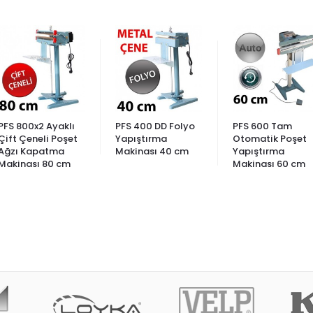
PFS 800x2 Ayaklı
PFS 400 DD Folyo
PFS 600 Tam
Çift Çeneli Poşet
Yapıştırma
Otomatik Poşet
Ağzı Kapatma
Makinası 40 cm
Yapıştırma
Makinası 80 cm
Makinası 60 cm