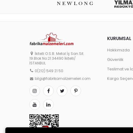
KURUMSAL
Hakkımızda
İkitelli O.S.B. Metal İş San.Sit.
19.Blok No:21 34490 İkitelli/
Güvenlik
İSTANBUL
Teslimat ve İ
0(212) 549 21 50
Kargo Seçene
bilgi@fabrikamalzemeleri.com