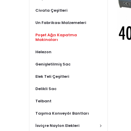
Civata Çeşitleri
Un Fabrikası Malzemeleri
Poşet Ağzı Kapatma
Makinaları
Helezon
Genişletilmiş Sac
Elek Teli Çeşitleri
Delikli Sac
Telbant
Taşıma Konveyör Bantları
İsviçre Naylon Elekleri