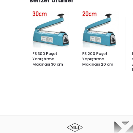
Benzer Ürünler
Ayaklı
FS 300 Poşet
FS 200 Poşet
zı
Yapıştırma
Yapıştırma
a
Makinası 30 cm
Makinası 20 cm
ı 80 cm