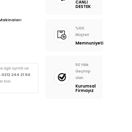
CANLI
DESTEK
Makinaları
%100
Müşteri
Memnuniyeti
50 Yıllık
 ilgili ayrıntı ve
Geçmişi
n
0212 244 21 50
olan
n bizi
Kurumsal
Firmayız