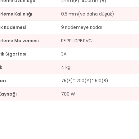
rleme Uzunluğu
2mm(E)*400mm(B)
leme Kalınlığı
0.5 mm(ve daha düşük)
ık Kademesi
9 Kademeye Kadar
rleme Malzemesi
PE.PP.LDPE.PVC
rik Sigortası
3A
ık
4 kg
arı
75(E)* 200(Y)* 510(B)
Kaynağı
700 W