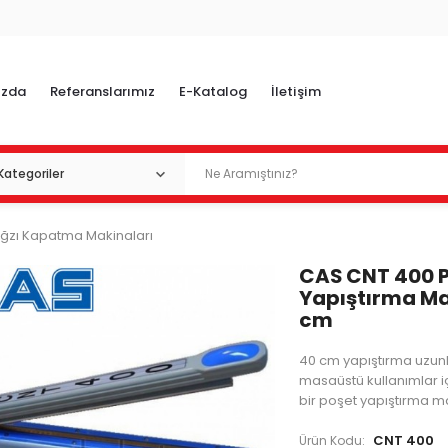
ızda
Referanslarımız
E-Katalog
İletişim
ğzı Kapatma Makinaları
CAS CNT 400 
Yapıştırma Ma
cm
40 cm yapıştırma uzun
masaüstü kullanımlar iç
bir poşet yapıştırma ma
CNT 400
Ürün Kodu: