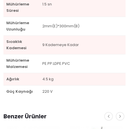
Mühürleme
1.5 sn
Süresi
Mühürleme
2mm(E)*300mm(B)
Uzunluğu
Sıcaklık
9 Kademeye Kadar
Kademesi
Mühürleme
PE.PP.LDPE.PVC
Malzemesi
Ağırlık
4.5 kg
Güç Kaynağı
220 V
Benzer Ürünler