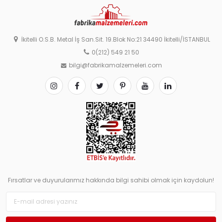
İkitelli O.S.B. Metal İş San.Sit. 19.Blok No:21 34490 İkitelli/İSTANBUL
0(212) 549 21 50
bilgi@fabrikamalzemeleri.com
Fırsatlar ve duyurularımız hakkında bilgi sahibi olmak için kaydolun!