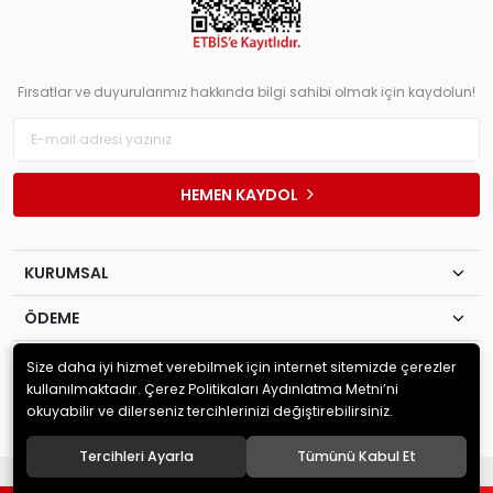
Fırsatlar ve duyurularımız hakkında bilgi sahibi olmak için kaydolun!
HEMEN KAYDOL
KURUMSAL
ÖDEME
İLETİŞİM
Size daha iyi hizmet verebilmek için internet sitemizde çerezler
kullanılmaktadır. Çerez Politikaları Aydınlatma Metni’ni
okuyabilir ve dilerseniz tercihlerinizi değiştirebilirsiniz.
© 2020
Akyol Ticaret Değ. Lev. Ltd. Şti
. Tüm hakları saklıdır.
Tercihleri Ayarla
Tümünü Kabul Et
®
Hipotenüs
Yeni Nesil E-Ticaret Sistemleri ile Hazırlanmıştır.