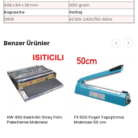
428 x 84 x 38 mm
1250 gram
Kapasite
Voltaj
135W
AC100-240V/50-60Hz
Benzer Ürünler
FS 500 Poşet Yapıştırma
HI 750 Poşet Yapıştırma
Makinası 50 cm
Makinası 75 cm