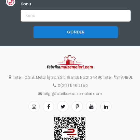
Konu
GÖNDER
İkitelli O.S.B. Metal İş San.Sit. 19.Blok No:21 34490 İkitelli/İSTANBUL
0(212) 549 21 50
bilgi@fabrikamalzemeleri.com