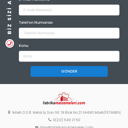
BIZ SIZI ARAYALIM
Telefon Numarası
Konu
GÖNDER
İkitelli O.S.B. Metal İş San.Sit. 19.Blok No:21 34490 İkitelli/İSTANBUL
0(212) 549 21 50
bilgi@fabrikamalzemeleri.com