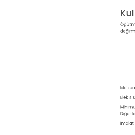
Kul
Öğütme
değirm
Malzeme
Elek si
Minim
Diğer k
İmalat 