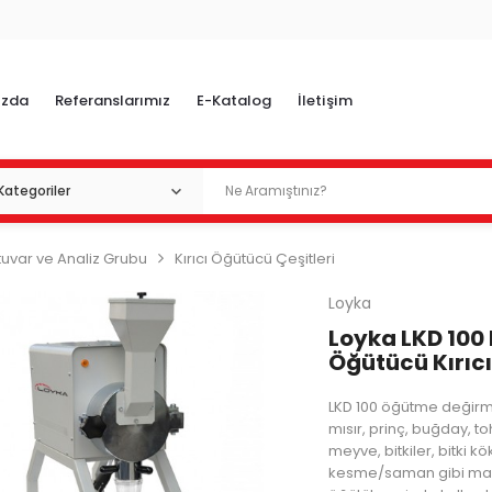
ızda
Referanslarımız
E-Katalog
İletişim
uvar ve Analiz Grubu
Kırıcı Öğütücü Çeşitleri
Loyka
Loyka LKD 10
Öğütücü Kırıc
LKD 100 öğütme değirme
mısır, prinç, buğday, t
meyve, bitkiler, bitki kö
kesme/saman gibi ma