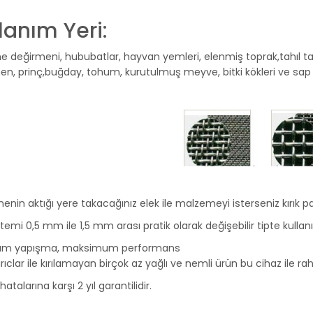
lanım Yeri:
 değirmeni, hububatlar, hayvan yemleri, elenmiş toprak,tahıl tan
en, prinç,buğday, tohum, kurutulmuş meyve, bitki kökleri ve s
nin aktığı yere takacağınız elek ile malzemeyi isterseniz kırık parç
stemi 0,5 mm ile 1,5 mm arası pratik olarak değişebilir tipte kullanıl
um yapışma, maksimum performans
ırıclar ile kırılamayan birçok az yağlı ve nemli ürün bu cihaz ile raha
hatalarına karşı 2 yıl garantilidir.