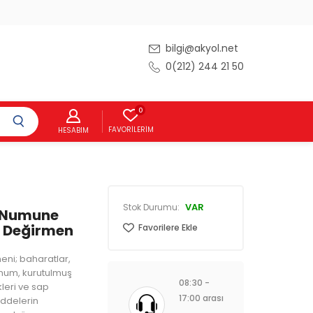
bilgi@akyol.net
0(212) 244 21 50
0
FAVORILERIM
HESABIM
VAR
Stok Durumu:
0 Numune
ı Değirmen
Favorilere Ekle
ni; baharatlar,
ohum, kurutulmuş
08:30 -
kleri ve sap
17:00 arası
ddelerin