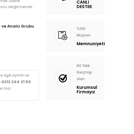
lmak üzere
CANLI
DESTEK
kırıcı değirmendir.
 ve Analiz Grubu
%100
Müşteri
Memnuniyeti
50 Yıllık
Geçmişi
 ilgili ayrıntı ve
olan
n
0212 244 21 50
Kurumsal
n bizi
Firmayız