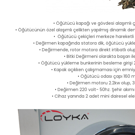
• Öğütücü kapağı ve gövdesi alaşımlı 
• Öğütücünün özel alaşımlı çelikten yapılmış dinamik denge
• Öğütücü çekiçleri merkeze hareketli 
• Değirmen kapağında statora dik, öğütücü yükl
• Değirmende, rotor motora direkt irtibatlı olu
• Bitki Değirmeni olarakta başarı ile 
• Öğütücü yükleme bunkerinin besleme giriş
• Kapak açıkken çalışmaması için emniye
• Öğütücü odası çapı 160 m
• Değirmen motoru 2.2kw olup, 3
• Değirmen 220 volt- 50hz. Şehir akımı 
• Cihaz yanında 2 adet mini dairesel elek v