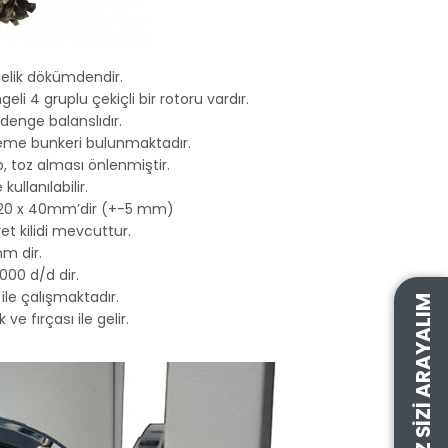
çelik dökümdendir.
li 4 gruplu çekiçli bir rotoru vardır.
denge balanslıdır.
eme bunkeri bulunmaktadır.
p, toz alması önlenmiştir.
kullanılabilir.
i 20 x 40mm’dir (+-5 mm)
t kilidi mevcuttur.
m dir.
000 d/d dir.
ile çalışmaktadır.
BIZ SIZI ARAYALIM
e fırçası ile gelir.