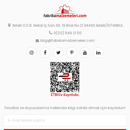
İkitelli O.S.B. Metal İş San.Sit. 19.Blok No:21 34490 İkitelli/İSTANBUL
0(212) 549 21 50
bilgi@fabrikamalzemeleri.com
Fırsatlar ve duyurularımız hakkında bilgi sahibi olmak için kaydolun!