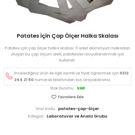
Patates İçin Çap Ölçer Halka Skalası
Patates için çap ölçer halka skalası; 11 adet alüminyum halkadan
oluşan bu çap ölçüm aleti, patatesleri boyutlandırmak için
kullanılır.
İncelediğiniz ürün ile ilgili ayrıntı ve fiyat öğrenmek için
0212
244 21 50
numaralı telefondan bizi arayabilirsiniz.
VAR
Stok Durumu:
Favorilere Ekle
patates-çap-ölçer
Ürün Kodu:
Laboratuvar ve Analiz Grubu
Kategori: