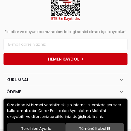
Fırsatlar ve duyurularımız hakkında bilgi sahibi olmak için kaydolun!
HEMEN KAYDOL
KURUMSAL
ÖDEME
İLETİŞİM
Size daha iyi hizmet verebilmek için internet sitemizde çerezler
kullanılmaktadır. Çerez Politikaları Aydınlatma Metni’ni
okuyabilir ve dilerseniz tercihlerinizi değiştirebilirsiniz.
© 2020
Akyol Ticaret Değ. Lev. Ltd. Şti
. Tüm hakları saklıdır.
Tercihleri Ayarla
Tümünü Kabul Et