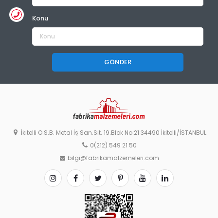
Konu
GÖNDER
İkitelli O.S.B. Metal İş San.Sit. 19.Blok No:21 34490 İkitelli/İSTANBUL
0(212) 549 21 50
bilgi@fabrikamalzemeleri.com