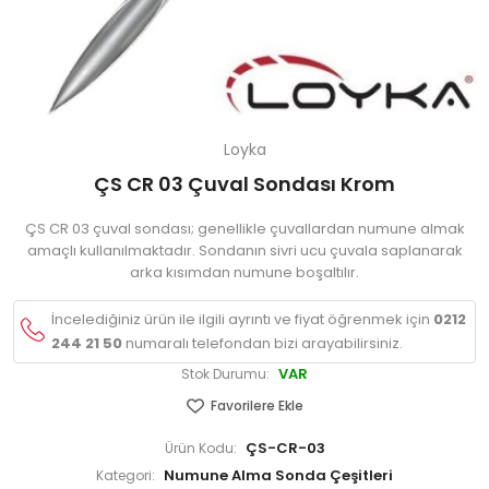
Loyka
ÇS CR 03 Çuval Sondası Krom
ÇS CR 03 çuval sondası; genellikle çuvallardan numune almak
amaçlı kullanılmaktadır. Sondanın sivri ucu çuvala saplanarak
arka kısımdan numune boşaltılır.
İncelediğiniz ürün ile ilgili ayrıntı ve fiyat öğrenmek için
0212
244 21 50
numaralı telefondan bizi arayabilirsiniz.
VAR
Stok Durumu:
Favorilere Ekle
ÇS-CR-03
Ürün Kodu:
Numune Alma Sonda Çeşitleri
Kategori: