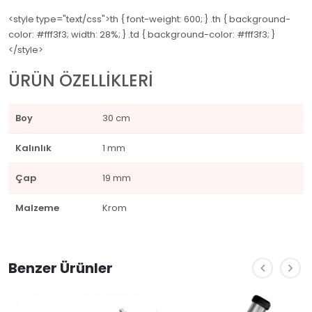
<style type="text/css">th { font-weight: 600; } .th { background-
color: #fff3f3; width: 28%; } .td { background-color: #fff3f3; }
</style>
ÜRÜN ÖZELLİKLERİ
Boy
30 cm
Kalınlık
1 mm
Çap
19 mm
Malzeme
Krom
Benzer Ürünler