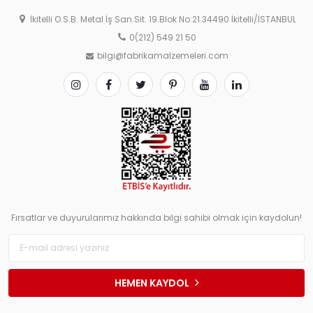
İkitelli O.S.B. Metal İş San.Sit. 19.Blok No:21 34490 İkitelli/İSTANBUL
0(212) 549 21 50
bilgi@fabrikamalzemeleri.com
Fırsatlar ve duyurularımız hakkında bilgi sahibi olmak için kaydolun!
HEMEN KAYDOL