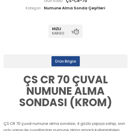
ÇS-CR-70
Ürün Kodu:
Numune Alma Sonda Çeşitleri
Kategori:
HIZLI
KARGO
Ürün Bilgisi
ÇS CR 70 ÇUVAL
NUMUNE ALMA
SONDASI (KROM)
ÇS CR 70 çuval numune alma sondası; 4 gözlü yapıya sahip, sivri
uçlu yapısı ile çuvallardan numune alma amaçlı kullanılabilen