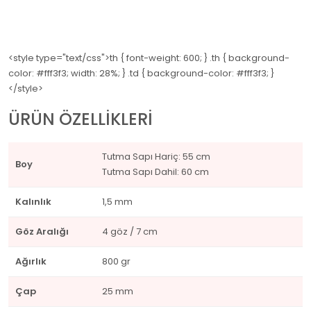
<style type="text/css">th { font-weight: 600; } .th { background-
color: #fff3f3; width: 28%; } .td { background-color: #fff3f3; }
</style>
ÜRÜN ÖZELLİKLERİ
Tutma Sapı Hariç: 55 cm
Boy
Tutma Sapı Dahil: 60 cm
Kalınlık
1,5 mm
Göz Aralığı
4 göz / 7 cm
Ağırlık
800 gr
Çap
25 mm