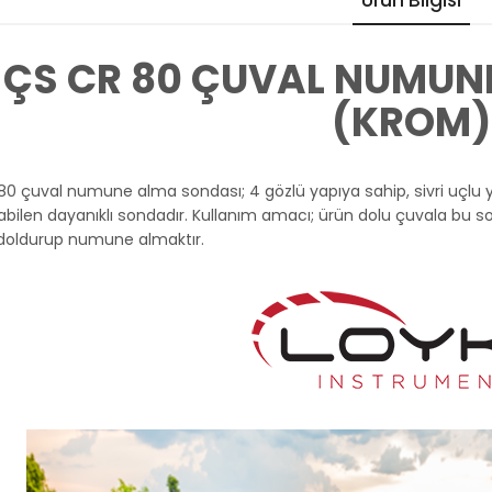
Ürün Bilgisi
ÇS CR 80 ÇUVAL NUMUN
(KROM)
80 çuval numune alma sondası; 4 gözlü yapıya sahip, sivri uçlu 
labilen dayanıklı sondadır. Kullanım amacı; ürün dolu çuvala bu s
doldurup numune almaktır.