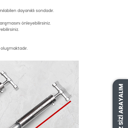
labilen dayanıklı sondadır.
rışmasını önleyebilirsiniz.
ilirsiniz.
 oluşmaktadır.
BIZ SIZI ARAYALIM