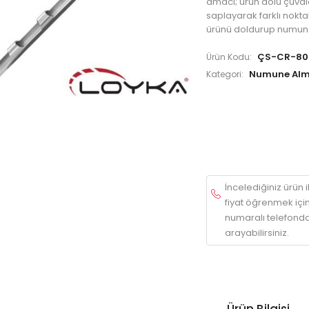
amacı; ürün dolu çuva
saplayarak farklı nokt
ürünü doldurup numune
ÇS-CR-80
Ürün Kodu:
Numune Alma
Kategori:
İncelediğiniz ürün ile
fiyat öğrenmek içi
numaralı telefonda
arayabilirsiniz.