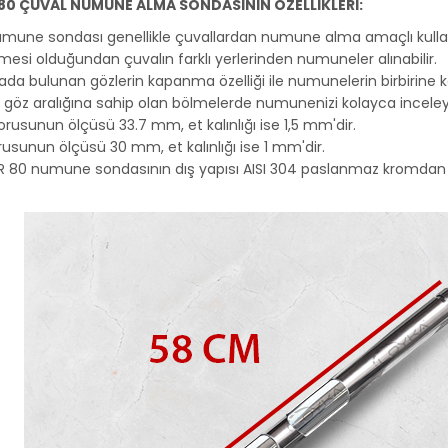
80
ÇUVAL NUMUNE ALMA SONDASININ ÖZELLİKLERİ:
umune sondası genellikle çuvallardan numune alma amaçlı kullanı
mesi olduğundan çuvalın farklı yerlerinden numuneler alınabilir.
da bulunan gözlerin kapanma özelliği ile numunelerin birbirine ka
göz aralığına sahip olan bölmelerde numunenizi kolayca inceleyeb
orusunun ölçüsü 33.7 mm, et kalınlığı ise 1,5 mm'dir.
rusunun ölçüsü 30 mm, et kalınlığı ise 1 mm'dir.
R 80 numune sondasının dış yapısı AISI 304 paslanmaz kromdan