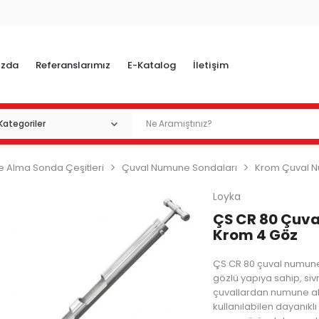
ızda
Referanslarımız
E-Katalog
İletişim
 Alma Sonda Çeşitleri
Çuval Numune Sondaları
Krom Çuval N
Loyka
ÇS CR 80 Çuva
Krom 4 Göz
ÇS CR 80 çuval numune
gözlü yapıya sahip, sivri
çuvallardan numune a
kullanılabilen dayanıkl