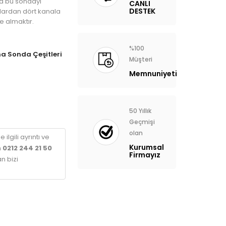
la bu sondayı
CANLI
DESTEK
alardan dört kanala
 almaktır.
%100
 Sonda Çeşitleri
Müşteri
Memnuniyeti
50 Yıllık
Geçmişi
olan
 ilgili ayrıntı ve
Kurumsal
n
0212 244 21 50
Firmayız
n bizi