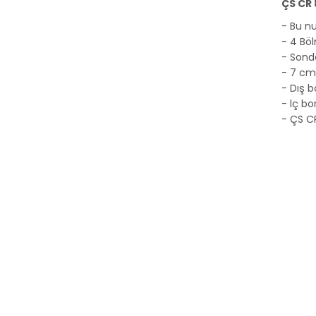
ÇS CR 
- Bu n
- 4 Böl
- Sonda
- 7 cm 
- Dış b
- İç bo
- ÇS C