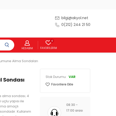
bilgi@akyol.net
0(212) 244 21 50
0
FAVORILERIM
HESABIM
umune Alma Sondaları
VAR
Stok Durumu:
l Sondası
Favorilere Ekle
 alma sondası; 4
 uçlu yapısı ile
08:30 -
lma amaçlı
17:00 arası
ı sondadır. Kullanım