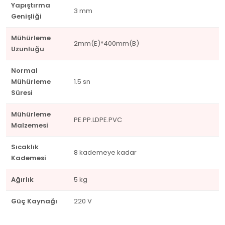
Yapıştırma
3 mm
Genişliği
Mühürleme
2mm(E)*400mm(B)
Uzunluğu
Normal
Mühürleme
1.5 sn
Süresi
Mühürleme
PE.PP.LDPE.PVC
Malzemesi
Sıcaklık
8 kademeye kadar
Kademesi
Ağırlık
5 kg
Güç Kaynağı
220 V