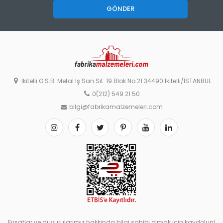
GÖNDER
İkitelli O.S.B. Metal İş San.Sit. 19.Blok No:21 34490 İkitelli/İSTANBUL
0(212) 549 21 50
bilgi@fabrikamalzemeleri.com
Fırsatlar ve duyurularımız hakkında bilgi sahibi olmak için kaydolun!