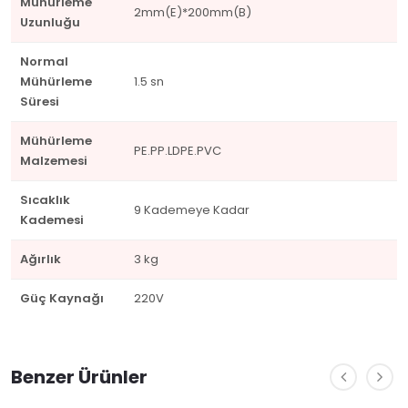
Mühürleme
2mm(E)*200mm(B)
Uzunluğu
Normal
Mühürleme
1.5 sn
Süresi
Mühürleme
PE.PP.LDPE.PVC
Malzemesi
Sıcaklık
9 Kademeye Kadar
Kademesi
Ağırlık
3 kg
Güç Kaynağı
220V
Benzer Ürünler