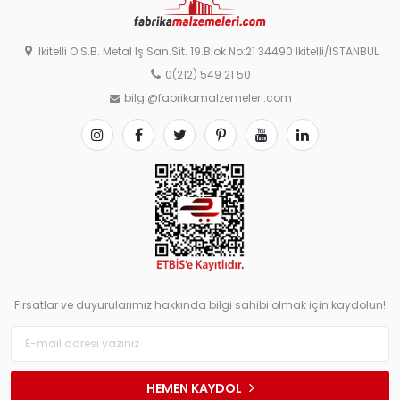
İkitelli O.S.B. Metal İş San.Sit. 19.Blok No:21 34490 İkitelli/İSTANBUL
0(212) 549 21 50
bilgi@fabrikamalzemeleri.com
Fırsatlar ve duyurularımız hakkında bilgi sahibi olmak için kaydolun!
HEMEN KAYDOL